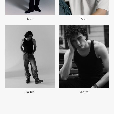
Ivan
Max
Denis
Vadim